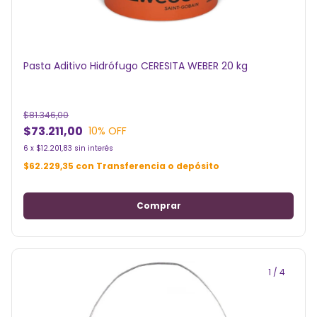
Pasta Aditivo Hidrófugo CERESITA WEBER 20 kg
$81.346,00
$73.211,00
10
% OFF
6
x
$12.201,83
sin interés
$62.229,35
con
Transferencia o depósito
1
/
4