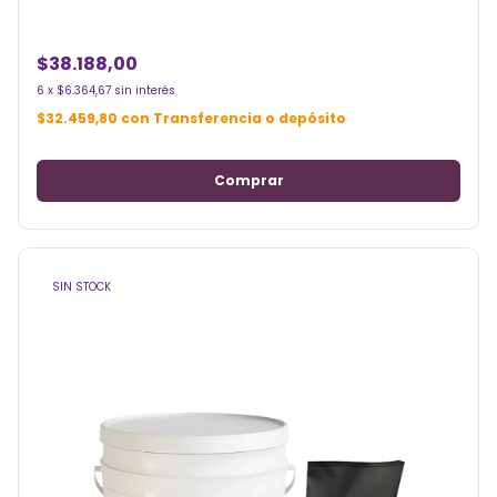
$38.188,00
6
x
$6.364,67
sin interés
$32.459,80
con
Transferencia o depósito
SIN STOCK