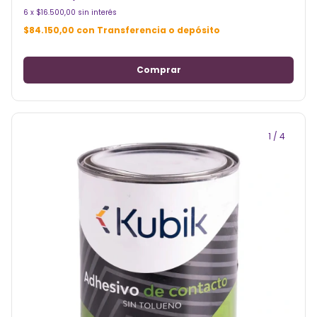
6
x
$16.500,00
sin interés
$84.150,00
con
Transferencia o depósito
1
/
4